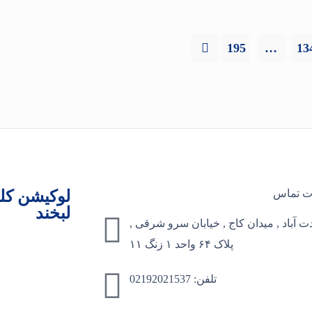
195
…
13
ت تماس
لوکیشن کلی
لبخند
 آباد , میدان کاج , خیابان سرو شرقی ,
پلاک ۶۴ واحد ۱ زنگ ۱۱
تلفن: 02192021537