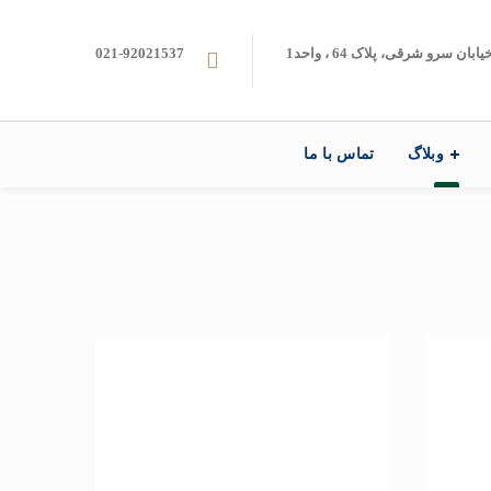
ن سرو شرقی، پلاک 64 ، واحد1
021-92021537
وبلاگ
تماس با ما