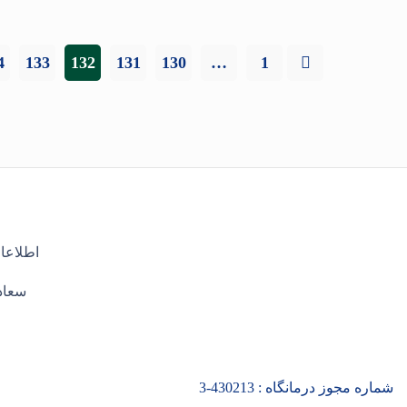
4
133
132
131
130
…
1
اطلاعا
سعادت
شماره مجوز درمانگاه :
430213
-3