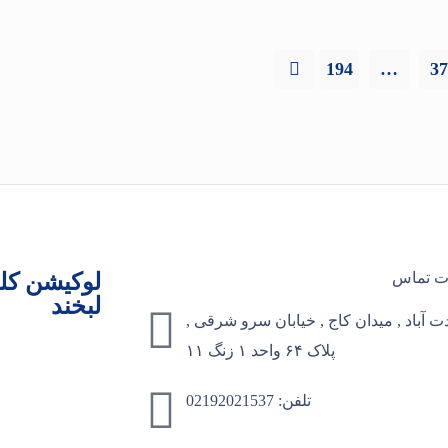
194
…
37
ت تماس
لوکیشن کلی
لبخند
 آباد , میدان کاج , خیابان سرو شرقی ,
پلاک ۶۴ واحد ۱ زنگ ۱۱
تلفن: 02192021537