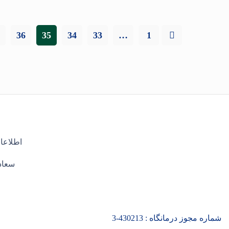
36
35
34
33
…
1
اطلاعا
سعادت
شماره مجوز درمانگاه :
430213
-3