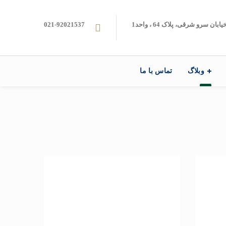
ن سرو شرقی، پلاک 64 ، واحد1
021-92021537
وبلاگ
تماس با ما