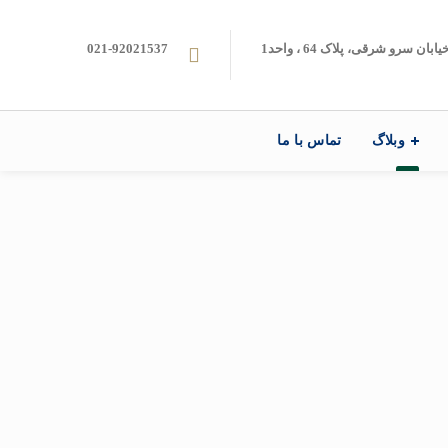
ن سرو شرقی، پلاک 64 ، واحد1
021-92021537
وبلاگ
تماس با ما