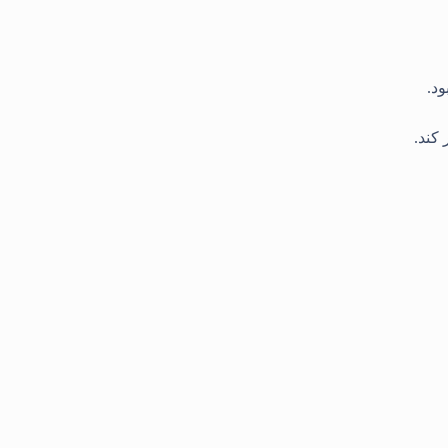
ود
.
 کند
.