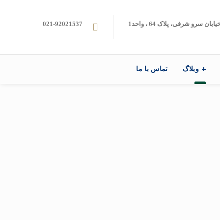
ن سرو شرقی، پلاک 64 ، واحد1
021-92021537
وبلاگ
تماس با ما