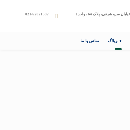
ن سرو شرقی، پلاک 64 ، واحد1
021-92021537
وبلاگ
تماس با ما